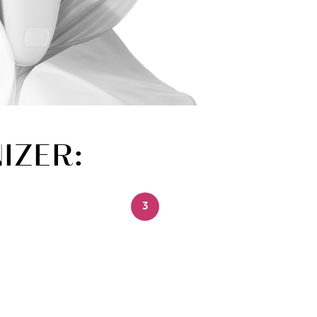
NIZER:
3