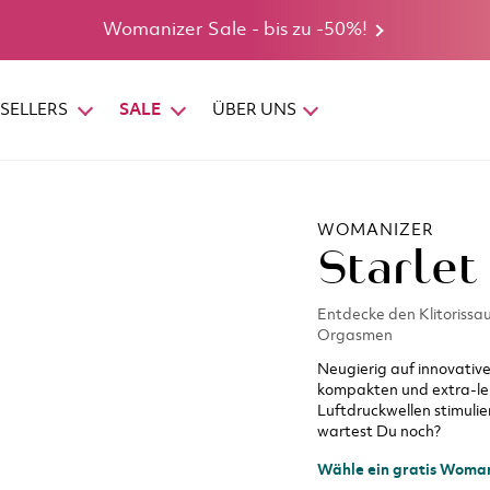
Womanizer Sale - bis zu -50%!
SELLERS
SALE
ÜBER UNS
WOMANIZER
Starle
Entdecke den Klitorissa
Orgasmen
Neugierig auf innovati
kompakten und extra-le
Luftdruckwellen stimulier
wartest Du noch?
Wähle ein gratis Woman