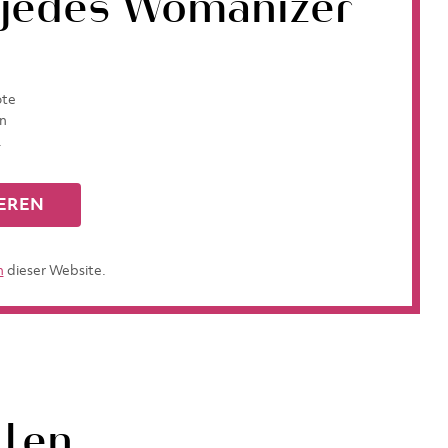
 jedes Womanizer
ote
in
.
EREN
n
dieser Website.
llen