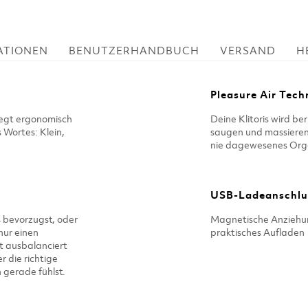
KATIONEN
BENUTZERHANDBUCH
VERSAND
H
Pleasure Air Tech
egt ergonomisch
Deine Klitoris wird b
 Wortes: Klein,
saugen und massieren 
nie dagewesenes Org
USB-Ladeanschlu
 bevorzugst, oder
Magnetische Anziehung
nur einen
praktisches Aufladen
kt ausbalanciert
 die richtige
 gerade fühlst.