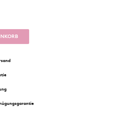
ENKORB
rsand
tie
rung
nügungsgarantie