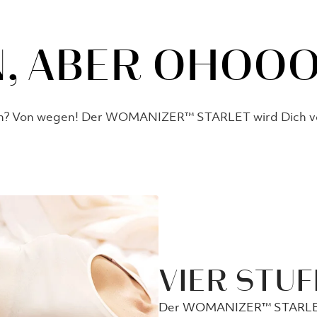
N, ABER OHOO
an? Von wegen! Der WOMANIZER™ STARLET wird Dich v
VIER STU
Der WOMANIZER™ STARLET is