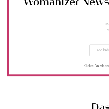
Womanizer Newsl
Me
u
Klickst Du Abon
Das