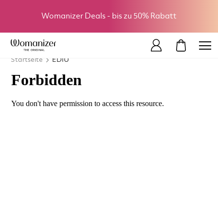
Womanizer Deals - bis zu 50% Rabatt
MEIN WA
Startseite
EDIU