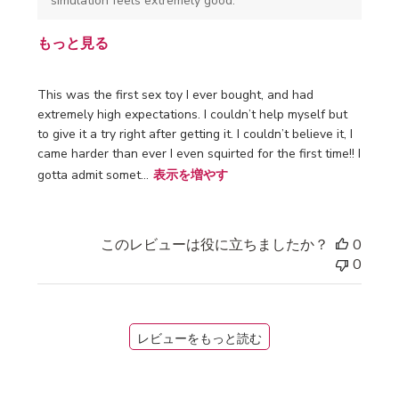
simulation feels extremely good.
もっと見る
This was the first sex toy I ever bought, and had
extremely high expectations. I couldn’t help myself but
to give it a try right after getting it. I couldn’t believe it, I
came harder than ever I even squirted for the first time!! I
gotta admit somet...
表示を増やす
このレビューは役に立ちましたか？
0
0
レビューをもっと読む