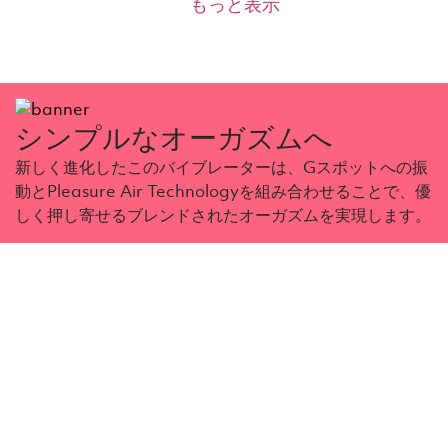
もっと表示
を一緒に、または別々に楽しめるので、自分に合わせ
た快楽を追求できます。
Pleasure Air Technology
体に優しい設計 : すべての Womanizer 製品には
シンプルなオーガズムへ
Pleasure Air Technology という独自技術が搭載され
ています。このテクノロジーが特別な理由は、クリト
新しく進化したこのバイブレーターは、Gスポットへの振
リスに直接触れることなく刺激を与えてくれるためで
動とPleasure Air Technologyを組み合わせることで、優
す。優しい空気の振動が吸引と同時にマッサージを行
い、かつてないオーガズムの感覚をもたらします。
しく押し寄せるブレンドされたオーガズムを実現します。
ダブルの刺激
二重の刺激で最高に張り詰めたオーガズムを。
Pleasure Air Technologyの優しいマッサージと、内
部スティミュレーターのパワフルな振動の2つの魅力
を同時に体験することができます。欲しいものはいく
つあっても良いのです。
8 intensity levels