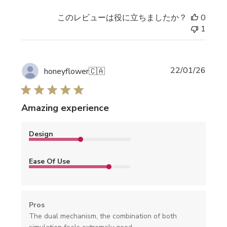
このレビューは役に立ちましたか？
0
1
公
22/01/26
honeyflower
🇨🇦
開
日
Amazing experience
Design
Ease Of Use
Pros
The dual mechanism, the combination of both