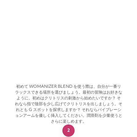
お手入れは使用と同じくらい簡単です。必要なのはト
イクリーナーまたはお湯と抗菌石鹸だけです。 ​
USB充電ポート
磁気接続式のマグネットピンで素早く便利に充電でき
ます。
初めて WOMANIZER BLEND を使う際は、自分が一番リ
ラックスできる場所を選びましょう。最初の冒険はお好きな
ように。初めはクリトリスの刺激から始めたいですか？ そ
れなら指で陰部を少し広げてクリトリスを出しましょう。そ
れとも G スポットを探求しますか？ それならバイブレーシ
ョンアームを優しく挿入してください。潤滑剤を少量使うと
さらに楽しめます。
2