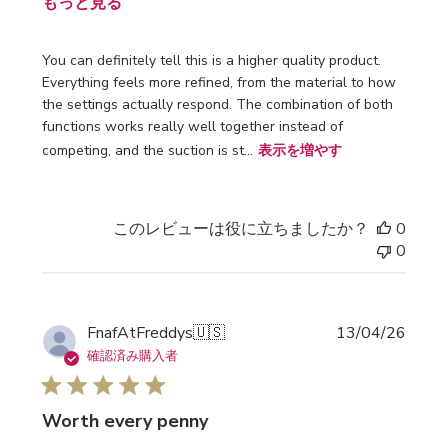
もっと見る
You can definitely tell this is a higher quality product.
Everything feels more refined, from the material to how
the settings actually respond. The combination of both
functions works really well together instead of
competing, and the suction is st...
表示を増やす
このレビューは役に立ちましたか？
0
0
公
FnafAtFreddys
🇺🇸
13/04/26
開
確認済み購入者
日
Worth every penny