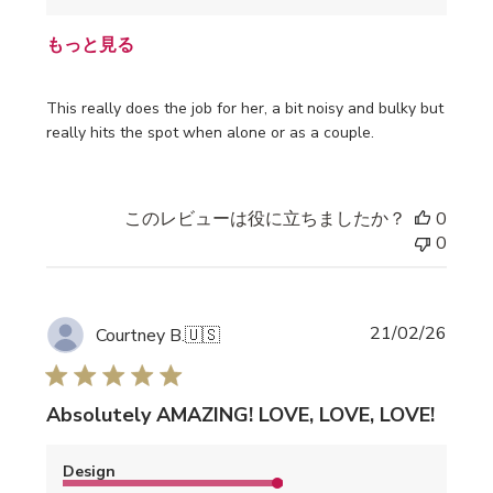
もっと見る
This really does the job for her, a bit noisy and bulky but
really hits the spot when alone or as a couple.
このレビューは役に立ちましたか？
0
0
公
21/02/26
Courtney B.
🇺🇸
開
日
Absolutely AMAZING! LOVE, LOVE, LOVE!
Design