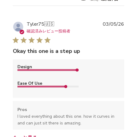
公
Tyler75
🇺🇸
03/05/26
開
確認済みレビュー投稿者
日
Okay this one is a step up
Design
Ease Of Use
Pros
I loved everything about this one. how it curves in
and can just sit there is amazing.