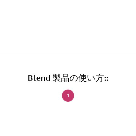
かすかな優しい刺激、パワフルな激しい刺激、その中
間と、お好みに合わせてボタンを押すだけで、次のオ
ーガズムにいざなわれます。強度レベルは、あらゆる
ムードに合わせて最適な強さを提供するようバランス
よく設計されています。​​
完全防水 IPX7
水中で使用したい時に：このWomanizer機はIPX7の
完全防水で、長風呂でリラックスしている時でも、シ
ャワーでリフレッシュする時でも、プールパーティー
でも安心して使えます。
Blend 製品の使い方::
エコパッケージ
1
ウーマナイザーの新しいパッケージは、廃棄物の削減
策として、環境に優しいリサイクル可能な素材で作ら
れています。そのため、紙用リサイクル回収ボックス
に破棄することができます
Easy to clean