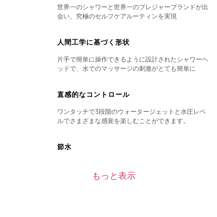
世界一のシャワーと世界一のプレジャーブランドが出
会い、究極のセルフケアルーティンを実現
人間工学に基づく形状
片手で簡単に操作できるように設計されたシャワーヘ
ッドで、水でのマッサージの刺激がとても簡単に
直感的なコントロール
ワンタッチで3段階のウォータージェットと水圧レベ
ルでさまざまな感覚を楽しむことができます。
節水
EcoSmart技術により、最適な性能を維持しながら、
従来のシャワーヘッドより60％少ない水量で使用がで
もっと表示
きます。
楽々インストール