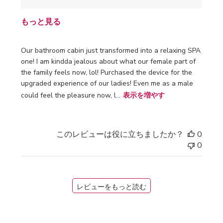
もっと見る
Our bathroom cabin just transformed into a relaxing SPA
one! I am kindda jealous about what our female part of
the family feels now, lol! Purchased the device for the
upgraded experience of our ladies! Even me as a male
could feel the pleasure now, l...
表示を増やす
このレビューは役に立ちましたか？
0
0
レビューをもっと読む