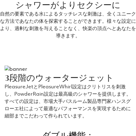
シャワーがよりセクシーに
お使いのシャワーヘッドをWaveに交換するだけでと
ても簡単！
自然の要素である水によるタッチレスな刺激は、全くユニーク
な方法であなたの体を探索することができます。様々な設定に
より、過剰な刺激を与えることなく、快楽の頂点へとあなたを
導きます。
3段階のウォータージェット
PleasureJetとPleasureWhirl設定はクリトリスを刺激
し、PowderRain設定は最高級のシャワーを提供します。
すべての設定は、市場大手バスルーム製品専門家ハンスグ
ローエ社によって最適なパフォーマンスを実現するために
細部までこだわって作られています。
ダブル機能：