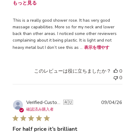
もっと見る
This is a really good shower rose. It has very good
massage capabilities. More so for my neck and lower
back than other areas. I noticed some other reviewers
complaining about it being plastic. It is light and not
heavy metal but I don’t see this as ...
表示を増やす
このレビューは役に立ちましたか？
0
0
公
Verified-Customer
🇦🇺
09/04/26
開
確認済み購入者
日
For half price it’s brilliant