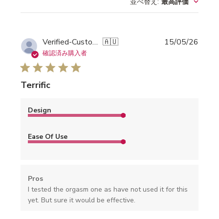
並べ替え
:
最高評価
公
Verified-Customer
🇦🇺
15/05/26
開
確認済み購入者
日
Terrific
Design
Ease Of Use
Pros
I tested the orgasm one as have not used it for this
yet. But sure it would be effective.