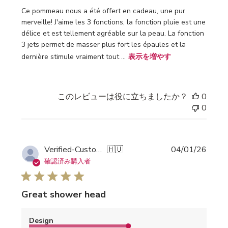
Ce pommeau nous a été offert en cadeau, une pur
merveille! J'aime les 3 fonctions, la fonction pluie est une
délice et est tellement agréable sur la peau. La fonction
3 jets permet de masser plus fort les épaules et la
dernière stimule vraiment tout ...
表示を増やす
このレビューは役に立ちましたか？
0
0
公
Verified-Customer
🇭🇺
04/01/26
開
確認済み購入者
日
Great shower head
Design