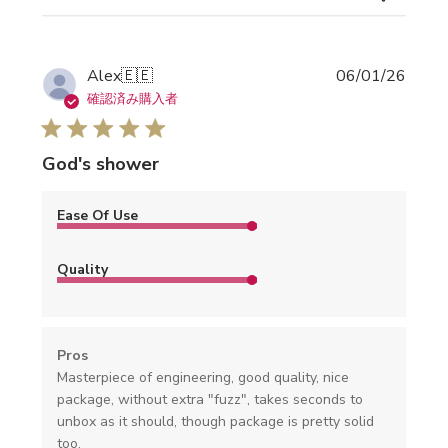
公
Alex
🇪🇪
06/01/26
開
確認済み購入者
日
God's shower
Ease Of Use
Quality
Pros
Masterpiece of engineering, good quality, nice
package, without extra "fuzz", takes seconds to
unbox as it should, though package is pretty solid
too.