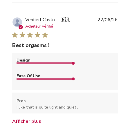
Date
Verified-Customer
🇬🇧
22/06/26
de
Acheteur vérifié
public
Best orgasms !
Design
Ease Of Use
Pros
I like that is quite light and quiet .
Afficher plus