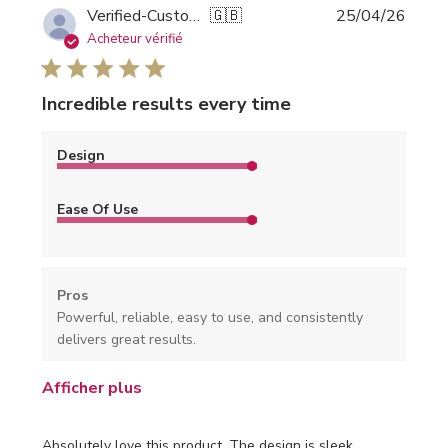
Date
Verified-Customer
🇬🇧
25/04/26
de
Acheteur vérifié
public
Incredible results every time
Design
Ease Of Use
Pros
Powerful, reliable, easy to use, and consistently
delivers great results.
Afficher plus
Absolutely love this product. The design is sleek,