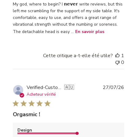
My god, where to begin? I 𝗻𝗲𝘃𝗲𝗿 write reviews, but this
left me scrambling for the support of my side table. It's
comfortable, easy to use, and offers a great range of
vibrational strength without the numbing or soreness.
The detachable head is easy ...
En savoir plus
Cette critique a-t-elle été utile?
1
0
Date
Verified-Customer
🇦🇺
27/07/26
de
Acheteur vérifié
public
Orgasmic !
Design