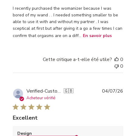
I recently purchased the womanizer because I was
bored of my wand . . I needed something smaller to be
able to use it with and without my partner . I was
sceptical at first but after giving it a go a few times I can
confirm that orgasms are on a diff...
En savoir plus
Cette critique a-t-elle été utile?
0
0
Date
Verified-Customer
🇬🇧
04/07/26
de
Acheteur vérifié
public
Excellent
Design