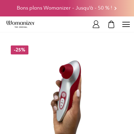
Bons plans Womanizer - Jusqu'à - 50 % !
MON PAN
-25%