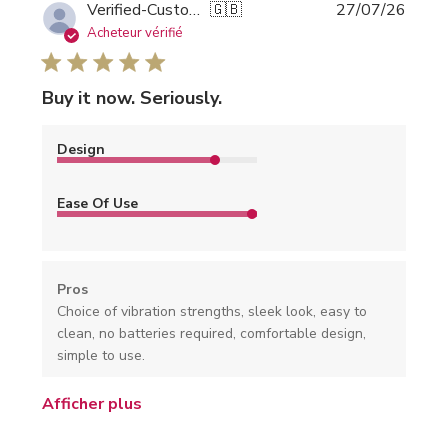
Date
Verified-Customer
🇬🇧
27/07/26
de
Acheteur vérifié
public
Buy it now. Seriously.
Design
Ease Of Use
Pros
Choice of vibration strengths, sleek look, easy to
clean, no batteries required, comfortable design,
simple to use.
Afficher plus