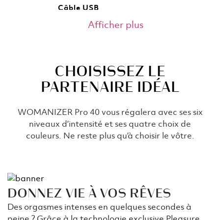
Câble USB
Afficher plus
Le produit est livré avec un câble de chargement
USB.
Un compagnon infatigable - 4 h
CHOISISSEZ LE
Jusqu'à 240 minutes d’autonomie, quelques
PARTENAIRE IDÉAL
minutes à peine pour obtenir satisfaction :
combien d’orgasmes cela peut-il représenter ?
Faites le calcul vous-même.
WOMANIZER Pro 40 vous régalera avec ses six
niveaux d’intensité et ses quatre choix de
couleurs. Ne reste plus qu’à choisir le vôtre.
DONNEZ VIE À VOS RÊVES
Des orgasmes intenses en quelques secondes à
peine ? Grâce à la technologie exclusive Pleasure