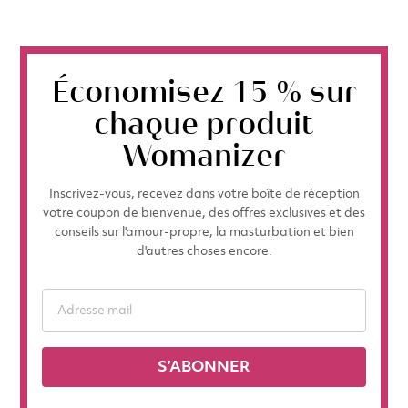
Un compagnon infatigable - 4 h
Jusqu'à 240 minutes d’autonomie, quelques
minutes à peine pour obtenir satisfaction :
Économisez 15 % sur
combien d’orgasmes cela peut-il représenter ?
Faites le calcul vous-même.
chaque produit
Womanizer
Inscrivez-vous, recevez dans votre boîte de réception
votre coupon de bienvenue, des offres exclusives et des
conseils sur l'amour-propre, la masturbation et bien
d'autres choses encore.
S’ABONNER