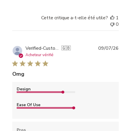
Cette critique a-t-elle été utile?
1
0
Date
Verified-Customer
🇬🇧
09/07/26
de
Acheteur vérifié
public
Omg
Design
Ease Of Use
Pros