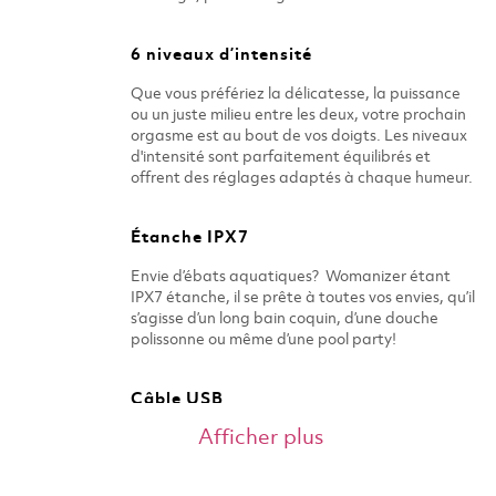
6 niveaux d’intensité
Que vous préfériez la délicatesse, la puissance
ou un juste milieu entre les deux, votre prochain
orgasme est au bout de vos doigts. Les niveaux
d'intensité sont parfaitement équilibrés et
offrent des réglages adaptés à chaque humeur.​
Étanche IPX7
Envie d’ébats aquatiques? Womanizer étant
IPX7 étanche, il se prête à toutes vos envies, qu’il
s’agisse d’un long bain coquin, d’une douche
polissonne ou même d’une pool party!
Câble USB
Afficher plus
Le produit est livré avec un câble de chargement
USB.