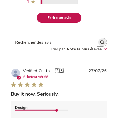
1
Écrire un avis
RECHERCHER DES AVIS
Trier par
:
Note la plus élevée
Date
Verified-Customer
🇬🇧
27/07/26
de
Acheteur vérifié
public
Buy it now. Seriously.
Design