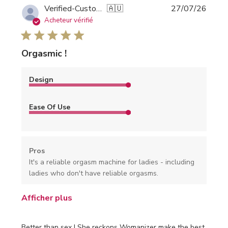
Date
Verified-Customer
🇦🇺
27/07/26
de
Acheteur vérifié
public
Orgasmic !
Design
Ease Of Use
Pros
It's a reliable orgasm machine for ladies - including
ladies who don't have reliable orgasms.
Afficher plus
Better than sex ! She reckons Womanizer make the best