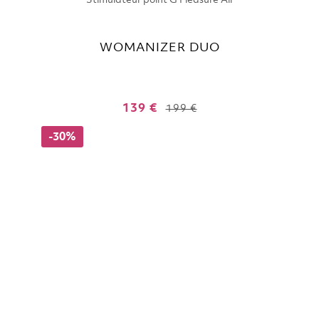
Stimulateur point G Pleasure Air
WOMANIZER DUO
139 €
199 €
-30%