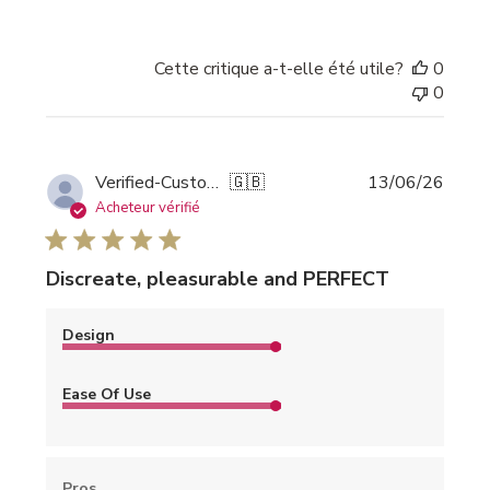
Cette critique a-t-elle été utile?
0
0
Date
Verified-Customer
🇬🇧
13/06/26
de
Acheteur vérifié
public
Discreate, pleasurable and PERFECT
Design
Ease Of Use
Pros