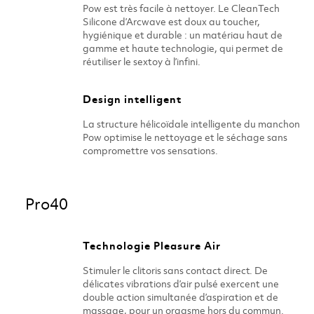
Pow est très facile à nettoyer. Le CleanTech
Silicone d’Arcwave est doux au toucher,
hygiénique et durable : un matériau haut de
gamme et haute technologie, qui permet de
réutiliser le sextoy à l’infini.
Design intelligent
La structure hélicoïdale intelligente du manchon
Pow optimise le nettoyage et le séchage sans
compromettre vos sensations.
Caches d’aération
Pro40
Pow est doté de caches spéciaux conçus pour
protéger le sextoy, favoriser la circulation de l’air
et garantir une hygiène parfaite.
Technologie Pleasure Air
Stimuler le clitoris sans contact direct. De
délicates vibrations d’air pulsé exercent une
double action simultanée d’aspiration et de
massage, pour un orgasme hors du commun.