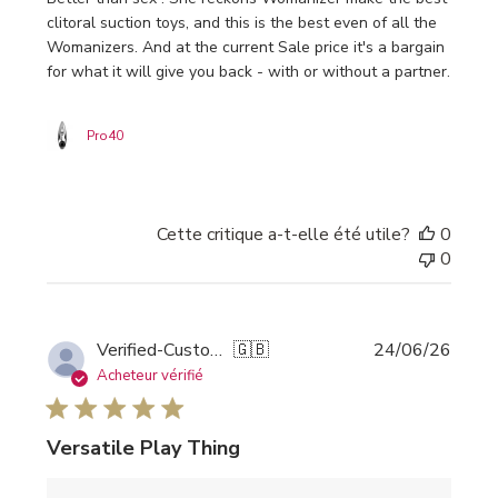
clitoral suction toys, and this is the best even of all the
Womanizers. And at the current Sale price it's a bargain
for what it will give you back - with or without a partner.
Pro40
Cette critique a-t-elle été utile?
0
0
Date
Verified-Customer
🇬🇧
24/06/26
de
Acheteur vérifié
public
Versatile Play Thing