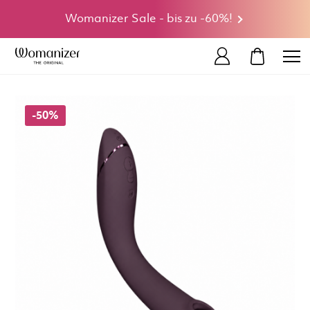
Womanizer Sale - bis zu -60%!
MEIN WA
-50%