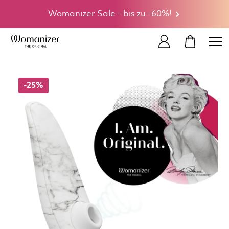
Womanizer Sale - bis zu -60%!
MEIN WA
-25%